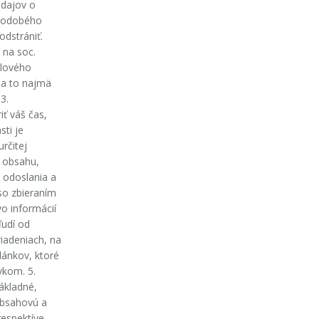
údajov o
lhodobého
odstrániť.
 na soc.
ilového
 a to najmä
3.
ť váš čas,
sti je
rčitej
r obsahu,
e odoslania a
so zbieraním
o informácií
ľudí od
riadeniach, na
článkov, ktoré
vkom. 5.
ákladné,
obsahovú a
respektíve