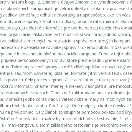
oro v našom blogu. 2. Zbieranie údajov Zbieranie a vyhodnocovanie 
ch a ukončených kampaniach je veľmi dôležitým krokom v procese d
ýsledkov. Umožňuje odhaliť nedostatky a nájsť spôsob, ako ich včas 
ra otvorenia správ, kliknutia na odkazy, bounce rate, miera zdieľania
lšie, poskytujú dôležité informácie pre tvorbu naozaj úspešného e-ma
ašej organizácie. Získavanie týchto dát sa stáva čoraz jednoduchším,
vu aplikácií zameraných na realizáciu a správu e-mailových kampaní. 
adresátov Rozosielanie rovnakej správy širokému publiku môže ušetri
eprispeje k dosiahnutiu plného potenciálu kampane. Trend v tejto obla
 príprava personalizovaných správ, ktoré presne sadnú preferenciám u
átov. Takto pripravené správy sa môžu líšiť napríklad v obsahu (výbe
vantný k záujmom užívateľa), dizajne, formáte (html verzus text), čas
ích prvkoch. Celý proces segmentácie adresátov je úzko previazaný 
ožstvo informácií Známe ?menej je niekedy viac? platí aj pre množstv
 v hromadných e-mailoch. Dlhé a neštrukturované odseky odrádzajú 
še, v dnešnej dobe čoraz viac užívateľov číta e-maily na mobilných za
dlhom texte ľahko stratia. Použite výstižné nadpisy a krátke úryvky z 
jmú na prvý pohľad. Celý článok sprístupnite pomocou odkazu pod úry
Ostrému? odoslaniu e-mailov by malo predchádzať testovanie, či už z
ilé - marketingové. Cieľom základného testovania je prekontrolovať 
ránku správy. Za týmto účelom je vhodné odoslať správu na adresu, 