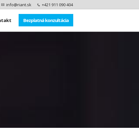
info@riant.sk
+421 911 090 404
ntakt
Bezplatná konzultácia