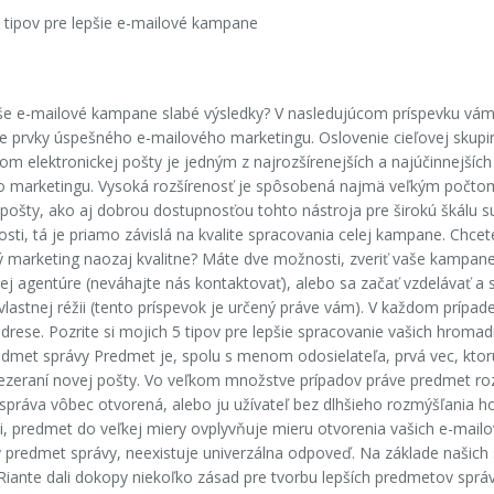
e e-mailové kampane slabé výsledky? V nasledujúcom príspevku vám
šie prvky úspešného e-mailového marketingu. Oslovenie cieľovej skupi
om elektronickej pošty je jedným z najrozšírenejších a najúčinnejších
o marketingu. Vysoká rozšírenosť je spôsobená najmä veľkým počtom
 pošty, ako aj dobrou dostupnosťou tohto nástroja pre širokú škálu s
osti, tá je priamo závislá na kvalite spracovania celej kampane. Chcet
ý marketing naozaj kvalitne? Máte dve možnosti, zveriť vaše kampan
ej agentúre (neváhajte nás kontaktovať), alebo sa začať vzdelávať a 
astnej réžii (tento príspevok je určený práve vám). V každom prípade
drese. Pozrite si mojich 5 tipov pre lepšie spracovanie vašich hroma
edmet správy Predmet je, spolu s menom odosielateľa, prvá vec, ktorú
rezeraní novej pošty. Vo veľkom množstve prípadov práve predmet r
správa vôbec otvorená, alebo ju užívateľ bez dlhšieho rozmýšľania h
i, predmet do veľkej miery ovplyvňuje mieru otvorenia vašich e-mailo
y predmet správy, neexistuje univerzálna odpoveď. Na základe našich 
Riante dali dokopy niekoľko zásad pre tvorbu lepších predmetov sprá