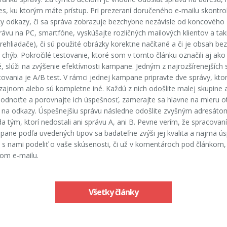
es, ku ktorým máte prístup. Pri prezeraní doručeného e-mailu skontrolu
ky odkazy, či sa správa zobrazuje bezchybne nezávisle od koncového 
právu na PC, smartfóne, vyskúšajte rozličných mailových klientov a tak
rehliadače), či sú použité obrázky korektne načítané a či je obsah bez
chýb. Pokročilé testovanie, ktoré som v tomto článku označili aj ako
, slúži na zvýšenie efektívnosti kampane. Jedným z najrozšírenejších
ovania je A/B test. V rámci jednej kampane pripravte dve správy, ktoré
zajnom alebo sú kompletne iné. Každú z nich odošlite malej skupine 
odnoťte a porovnajte ich úspešnosť, zamerajte sa hlavne na mieru o
tí na odkazy. Úspešnejšiu správu následne odošlite zvyšným adresáto
 tým, ktorí nedostali ani správu A, ani B. Pevne verím, že spracovan
pane podľa uvedených tipov sa badateľne zvýši jej kvalita a najmä ú
 s nami podeliť o vaše skúsenosti, či už v komentároch pod článkom,
vom e-mailu.
Všetky články