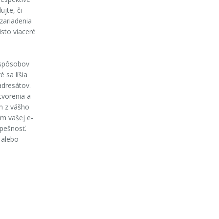
jte, či
zariadenia
isto viaceré
 spôsobov
 sa líšia
adresátov.
tvorenia a
m z vášho
ím vašej e-
spešnosť.
 alebo