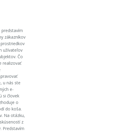
 predstavím
ny zákazníkov
 prostriedkov
 užívateľov
ubjektov. Čo
e realizovať
e
spravovať
, u nás ste
dných e-
 si človek
ozhoduje o
odí do koša.
v. Na otázku,
skúseností z
v. Predstavím