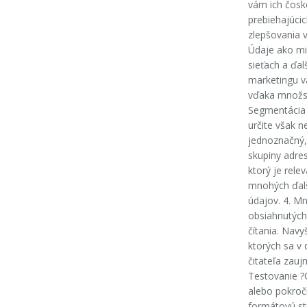
vám ich čosk
prebiehajúci
zlepšovania v
Údaje ako mie
sieťach a ďa
marketingu v
vďaka množst
Segmentácia 
určite však n
jednoznačný,
skupiny adres
ktorý je rele
mnohých ďalš
údajov. 4. Mn
obsiahnutých
čítania. Navy
ktorých sa v 
čitateľa zau
Testovanie ?
alebo pokroč
formátovú st