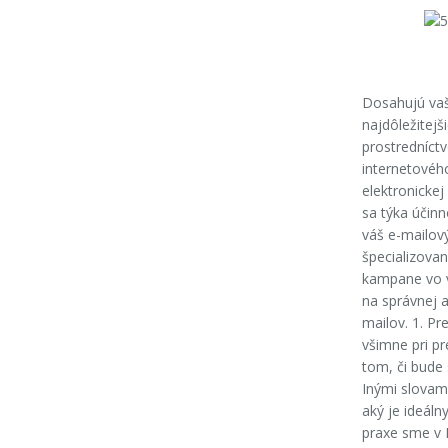
Dosahujú vaš
najdôležitej
prostredníctv
internetovéh
elektronickej
sa týka účinn
váš e-mailov
špecializovan
kampane vo vl
na správnej a
mailov. 1. Pr
všimne pri p
tom, či bude 
Inými slovam
aký je ideáln
praxe sme v 