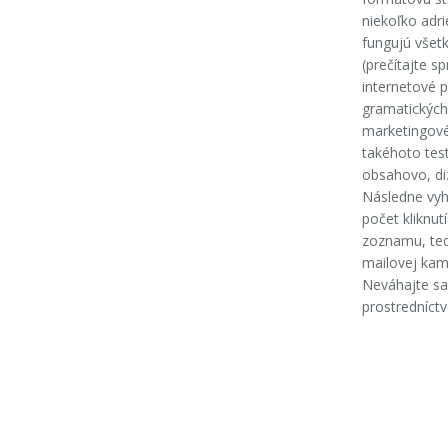
niekoľko adri
fungujú všet
(prečítajte s
internetové p
gramatických 
marketingové
takéhoto test
obsahovo, di
Následne vyh
počet kliknu
zoznamu, teda
mailovej kam
Neváhajte sa
prostredníct