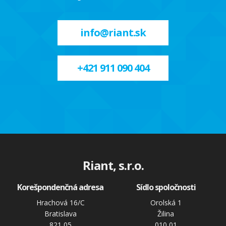
info@riant.sk
+421 911 090 404
Riant, s.r.o.
Korešpondenčná adresa
Sídlo spoločnosti
Hrachová 16/C
Orolská 1
Bratislava
Žilina
821 05
010 01