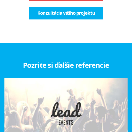
Konzultácia vášho projektu
Pozrite si ďalšie referencie